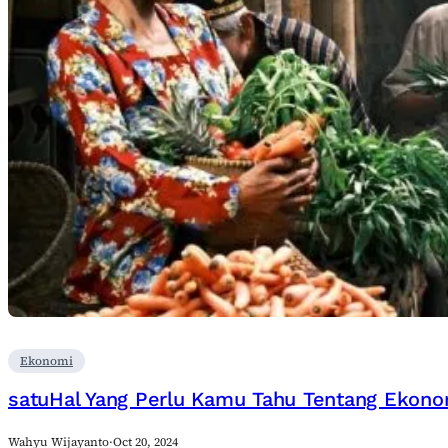
Ekonomi
satuHal Yang Perlu Kamu Tahu Tentang Ekono
Wahyu Wijayanto
·
Oct 20, 2024