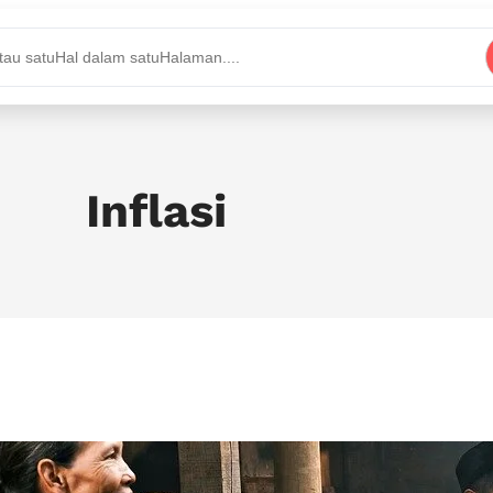
 autocomplete results are available use up and
Inflasi