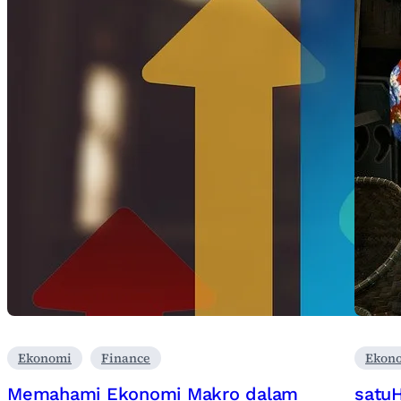
Ekonomi
Finance
Ekon
Memahami Ekonomi Makro dalam
satuH