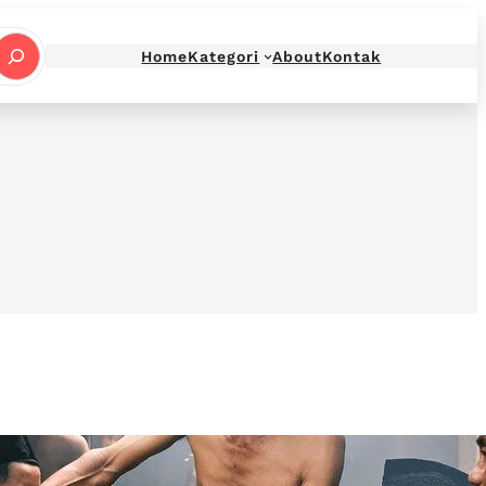
Home
Kategori
About
Kontak
 down arrows to review and enter to go to the 