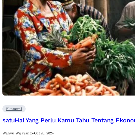
Ekonomi
satuHal Yang Perlu Kamu Tahu Tentang Ekono
Wahyu Wijayanto
·
Oct 20, 2024